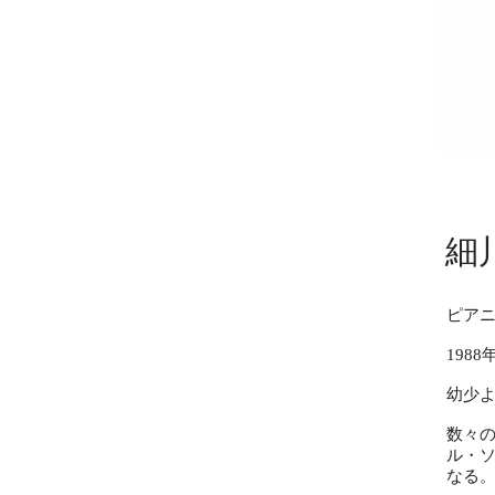
細
ピア
198
幼少
数々の
ル・
なる