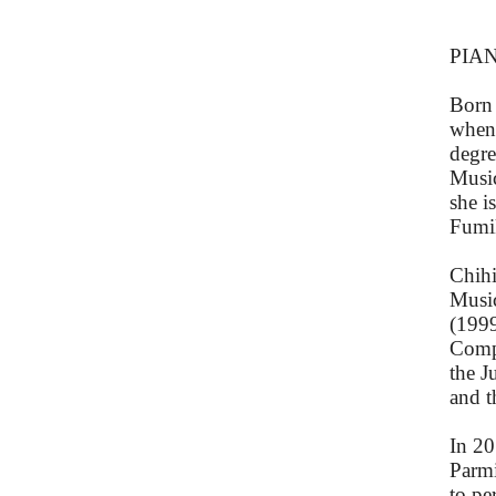
PIA
Born 
when 
degre
Musi
she i
Fumi
Chihi
Music
(1999
Compe
the J
and t
In 20
Parmi
to pe