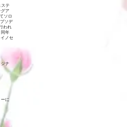
ェステ
ングア
にてソロ
ラプソデ
行われ
。同年
をイノセ
リジナ
。
ミーに