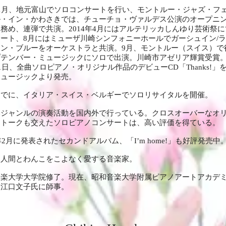
1月、地元富山でソロコンサートを行い、モントルー・ジャズ・フ
ル・イン・かわさきでは、チューチョ・ヴァルデス公演のオープニ
務め、連弾で共演。2014年4月にはアルテリッカしんゆり芸術祭
ート、8月にはミューザ川崎シンフォニーホールでガーシュイン/
イン・ブルーをオーケストラと共演。9月、モントルー（スイス）で
プテンバー・ミュージックにソロで出演。川崎市アゼリア輝賞受賞
21日、全曲ソロピアノ・オリジナル作品のデビューCD「Thanks!」
ミュージックより発売。
までに、イタリア・スイス・ベルギーでソロリサイタルを開催。
いジャンルの演奏活動を国内外で行っている。クロスオーバーなオ
とトークも交えたソロピアノコンサートは、高い評価を得ている。
6年2月に発表されたセカンドアルバム、「I’m home!」も好評発売中
と人間とわんこをこよなく愛する音楽家。
音楽大学大学院修了。現在、昭和音楽大学附属ピアノアートアカデ
。江口文子氏に師事。