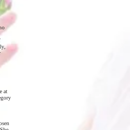
ano
f
ly,
r
g
e at
egory
osen
 She