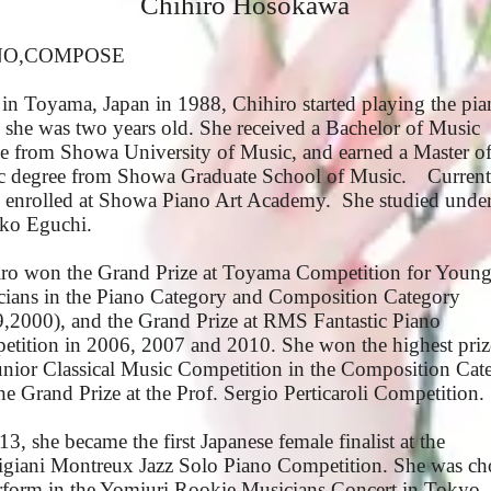
Chihiro Hosokawa
NO,COMPOSE
in Toyama, Japan in 1988, Chihiro started playing the pi
she was two years old. She received a Bachelor of Music
e from Showa University of Music, and earned a Master o
c degree from Showa Graduate School of Music. Current
s enrolled at Showa Piano Art Academy. She studied unde
ko Eguchi.
ro won the Grand Prize at Toyama Competition for Youn
ians in the Piano Category and Composition Category
,2000), and the Grand Prize at RMS Fantastic Piano
tition in 2006, 2007 and 2010. She won the highest priz
unior Classical Music Competition in the Composition Cat
he Grand Prize at the Prof. Sergio Perticaroli Competition.
13, she became the first Japanese female finalist at the
giani Montreux Jazz Solo Piano Competition. She was ch
rform in the Yomiuri Rookie Musicians Concert in Tokyo.