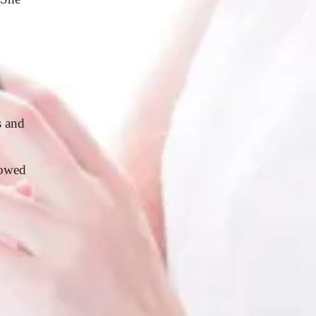
s and
lowed