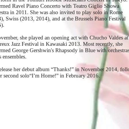
rmed Ravel Piano Concerto with Teatro Giglio Showa
stra in 2011. She was also invited to play solo in Rome
), Swiss (2013, 2014), and at the Brussels Piano Festival
).
vember, she played an opening act with Chucho Valdes at
eux Jazz Festival in Kawasaki 2013. Most recently, she
rmed George Gershwin's Rhapsody in Blue with orchestra
 ensembles.
elease her debut album “Thanks!” in November 2014, fol
r second solo“I’m Home!” in February 2016.