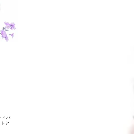
ティバ
ストと