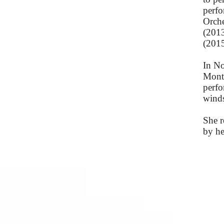
perfo
Orche
(2013
(2015
In No
Montr
perfo
winds
She r
by he