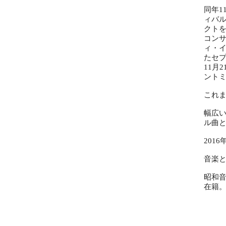
同年1
ィバ
クトを
コンサ
ィ・
たセ
11月
ント
これ
幅広
ル曲
201
音楽
昭和
在籍